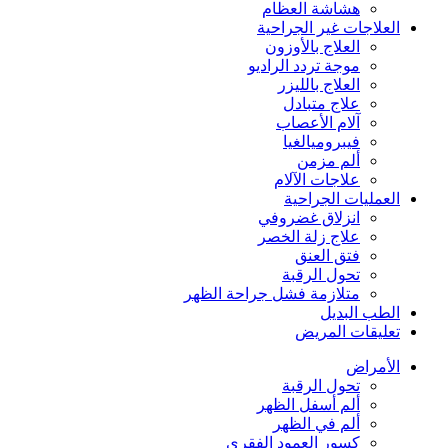
هشاشة العظام
العلاجات غير الجراحية
العلاج بالأوزون
موجة تردد الراديو
العلاج بالليزر
علاج متبادل
آلام الأعصاب
فيبروميالغيا
ألم مزمن
علاجات الآلام
العمليات الجراحية
انزلاق غضروفي
علاج زلة الخصر
فتق العنق
تحول الرقبة
متلازمة فشل جراحة الظهر
الطب البديل
تعليقات المريض
الأمراض
تحول الرقبة
ألم أسفل الظهر
ألم في الظهر
كسور العمود الفقري