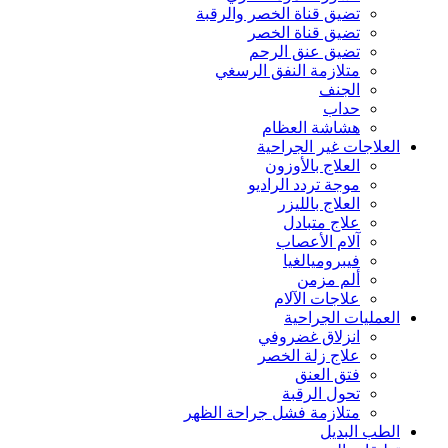
تضيق قناة الخصر والرقبة
تضيق قناة الخصر
تضيق عنق الرحم
متلازمة النفق الرسغي
الجنف
حداب
هشاشة العظام
العلاجات غير الجراحية
العلاج بالأوزون
موجة تردد الراديو
العلاج بالليزر
علاج متبادل
آلام الأعصاب
فيبروميالغيا
ألم مزمن
علاجات الآلام
العمليات الجراحية
انزلاق غضروفي
علاج زلة الخصر
فتق العنق
تحول الرقبة
متلازمة فشل جراحة الظهر
الطب البديل