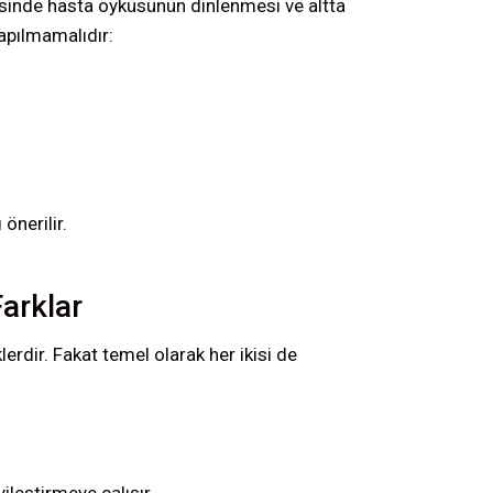
sinde hasta öyküsünün dinlenmesi ve altta
yapılmamalıdır:
önerilir.
Farklar
lerdir. Fakat temel olarak her ikisi de
yileştirmeye çalışır,