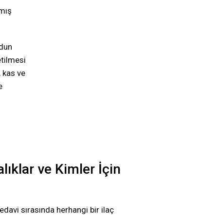
şmış
udun
etilmesi
, kas ve
e
ıklar ve Kimler İçin
tedavi sırasında herhangi bir ilaç