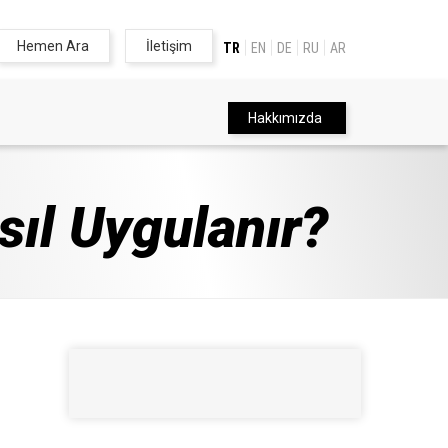
Hemen Ara
İletişim
TR
EN
DE
RU
AR
Hakkımızda
sıl Uygulanır?