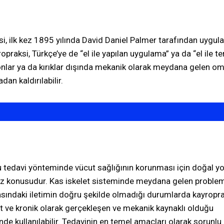
i, ilk kez 1895 yılında David Daniel Palmer tarafından uygul
praksi, Türkçe’ye de “el ile yapılan uygulama” ya da “el ile te
iyonlar ya da kırıklar dışında mekanik olarak meydana gelen o
dan kaldırılabilir.
 tedavi yönteminde vücut sağlığının korunması için doğal yo
söz konusudur. Kas iskelet sisteminde meydana gelen problem
rasındaki iletimin doğru şekilde olmadığı durumlarda kayropra
kut ve kronik olarak gerçekleşen ve mekanik kaynaklı olduğu
de kullanılabilir. Tedavinin en temel amaçları olarak sorunlu