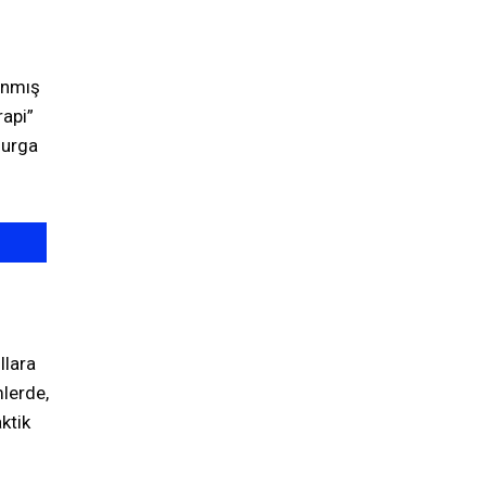
anmış
rapi”
murga
llara
lerde,
ktik