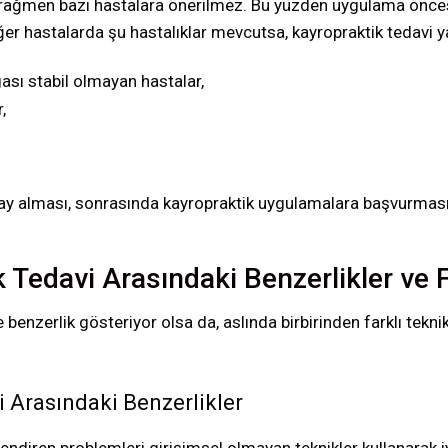
na rağmen bazı hastalara önerilmez. Bu yüzden uygulama önce
Eğer hastalarda şu hastalıklar mevcutsa, kayropraktik tedavi 
sı stabil olmayan hastalar,
,
onay alması, sonrasında kayropraktik uygulamalara başvurması 
k Tedavi Arasındaki Benzerlikler ve 
 benzerlik gösteriyor olsa da, aslında birbirinden farklı teknik
i Arasındaki Benzerlikler
gilendiren problemleri girişimsel olmayan teknikler kullanarak i