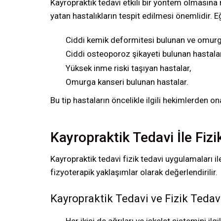
Kayropraktik tedavi etkili bir yöntem olması
yatan hastalıkların tespit edilmesi önemlidir. 
Ciddi kemik deformitesi bulunan ve omurga
Ciddi osteoporoz şikayeti bulunan hastalar
Yüksek inme riski taşıyan hastalar,
Omurga kanseri bulunan hastalar.
Bu tip hastaların öncelikle ilgili hekimlerden 
Kayropraktik Tedavi İle Fizi
Kayropraktik tedavi fizik tedavi uygulamaları ile
fizyoterapik yaklaşımlar olarak değerlendirilir.
Kayropraktik Tedavi ve Fizik Tedav
Her ikisi de ağrıları ve iskelet sistemini il