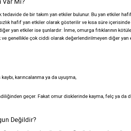
i Var Mı?
edavide de bir takım yan etkiler bulunur. Bu yan etkiler hafif
ızlık hafif yan etkiler olarak gösterilir ve kısa süre içerisind
diğer yan etkiler ise şunlardır: İnme, omurga fıtıklarının k
ve genellikle çok ciddi olarak değerlendirilmeyen diğer yan et
is kaybı, karıncalanma ya da uyuşma,
kendiliğinden geçer. Fakat omur disklerinde kayma, felç ya d
gun Değildir?