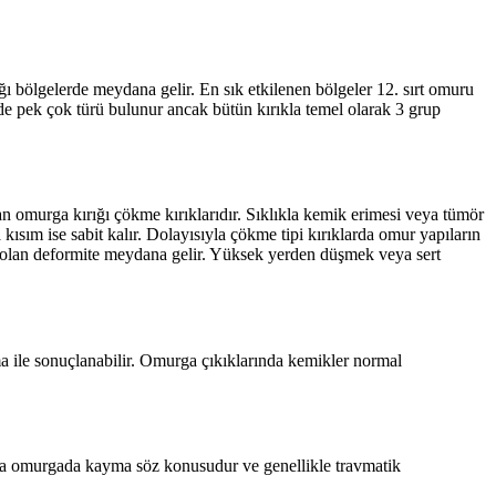
ı bölgelerde meydana gelir. En sık etkilenen bölgeler 12. sırt omuru
de pek çok türü bulunur ancak bütün kırıkla temel olarak 3 grup
an omurga kırığı çökme kırıklarıdır. Sıklıkla kemik erimesi veya tümör
ısım ise sabit kalır. Dolayısıyla çökme tipi kırıklarda omur yapıların
 olan deformite meydana gelir. Yüksek yerden düşmek veya sert
ma ile sonuçlanabilir. Omurga çıkıklarında kemikler normal
arda omurgada kayma söz konusudur ve genellikle travmatik