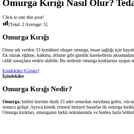
Omurga Kırığı Nasıl Olur? Tedav
Click to rate this post!
[Total:
2
Average:
5
]
Omurga Kırığı
Omur adı verilen 33 kemikten oluşan omurga, insan sağlığı için hayati
Ek olarak eğilme, kalkma, dönme gibi günlük hareketlerin aksamadan sü
ciddi sonuçlara neden olabilir. Bu nedenle omurga kırıklarına uygun 
İçindekiler [
Göster
]
İçindekiler
Omurga Kırığı Nedir?
Omurga
; birbiri üzerine dizili 33 adet omurdan meydana gelen, vücud
sonucu gelişir. Ayrıca kemik erimesi benzeri hasarlar da omurga kırıkl
Omurga kırıkları, omurganın farklı noktalarında ve birden fazla bölümünd