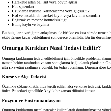
Hareketle artan bel, sırt veya boyun ağrısı
Kas spazmları
Uzuvlarda uyuşma, karıncalanma veya güçsüzlük
Kol ve bacaklarda hareket kaybı veya kavrama sorunları
Bağırsak ve mesane kontrolsüzlüğü
Bilinç kaybı ve bayılma
Bu bulguların varlığının anlaşılması ile birlikte en kısa sürede uzman
ekibi gelene kadar bekletilmesi son derece önemlidir. Bu tür durumlard
Omurga Kırıkları Nasıl Tedavi Edilir?
Omurga kırıklarının tedavi edilebilmesi için öncelikle problemli alanı
uzman hekim tarafından ve tanı sonuçlarına bağlı olarak planlanır. Önc
ağrı şikayetini azaltmaya yönelik bir tedavi planlanır. Duruma göre ko
Korse ve Alçı Tedavisi
Özellikle çökme kırıklarında tercih edilen alçı ve korse tedavisi, kır
önler. Bu tedavi genellikle 3 aylık bir zaman dilimini kapsar.
Füzyon ve Enstrümantasyon
Omurga kırıklarının metal parçalar kullanılarak dondurulmasına yöneli