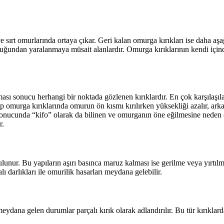
sırt omurlarında ortaya çıkar. Geri kalan omurga kırıkları ise daha aşağ
lduğundan yaralanmaya müsait alanlardır. Omurga kırıklarının kendi için
sı sonucu herhangi bir noktada gözlenen kırıklardır. En çok karşılaşıl
omurga kırıklarında omurun ön kısmı kırılırken yüksekliği azalır, arka k
sonucunda “kifo” olarak da bilinen ve omurganın öne eğilmesine neden
r.
lunur. Bu yapıların aşırı basınca maruz kalması ise gerilme veya yırtıl
 darlıkları ile omurilik hasarları meydana gelebilir.
eydana gelen durumlar parçalı kırık olarak adlandırılır. Bu tür kırıkl