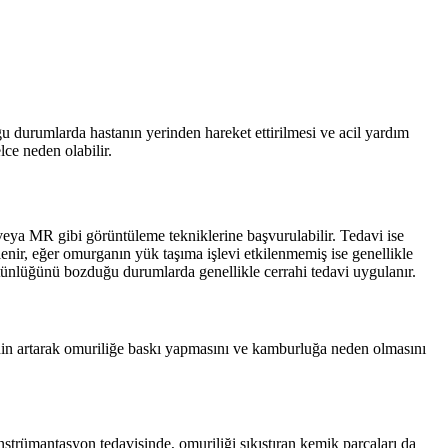
ğu durumlarda hastanın yerinden hareket ettirilmesi ve acil yardım
lce neden olabilir.
 veya MR gibi görüntüleme tekniklerine başvurulabilir. Tedavi ise
lenir, eğer omurganın yük taşıma işlevi etkilenmemiş ise genellikle
bütünlüğünü bozduğu durumlarda genellikle cerrahi tedavi uygulanır.
kmenin artarak omuriliğe baskı yapmasını ve kamburluğa neden olmasını
strümantasyon tedavisinde, omuriliği sıkıştıran kemik parçaları da