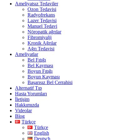
Ameliyatsız Tedaviler
Ozon Tedavisi
Radyofrekans
Lazer Tedavisi
Manuel Tedavi
Nöropatik ağrılar
Fibromiyalji
Kronik Ağrılar
Ağrı Tedavisi
Ameliyatlar
Bel Fıtığı
Bel Kayması
Boyun Fıtığı
Boyun Kayması
Başarısız Bel Cerrahisi
Alternatif Tıp
Hasta Yorumları
İletişim
Hakkımızda
Videolar
Blog
Türkçe
Türkçe
English
Deutsch