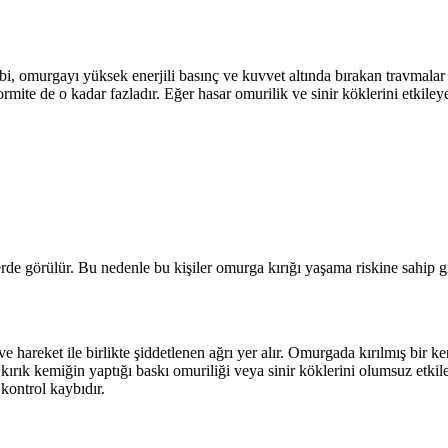
i, omurgayı yüksek enerjili basınç ve kuvvet altında bırakan travmalar
rmite de o kadar fazladır. Eğer hasar omurilik ve sinir köklerini etkileyec
rde görülür. Bu nedenle bu kişiler omurga kırığı yaşama riskine sahip gr
ve hareket ile birlikte şiddetlenen ağrı yer alır. Omurgada kırılmış bir
rık kemiğin yaptığı baskı omuriliği veya sinir köklerini olumsuz etkile
kontrol kaybıdır.