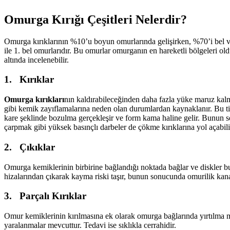
Omurga Kırığı Çeşitleri Nelerdir?
Omurga kırıklarının %10’u boyun omurlarında gelişirken, %70’i bel ve 
ile 1. bel omurlarıdır. Bu omurlar omurganın en hareketli bölgeleri o
altında incelenebilir.
1. Kırıklar
Omurga kırıkları
nın kaldırabileceğinden daha fazla yüke maruz kalma
gibi kemik zayıflamalarına neden olan durumlardan kaynaklanır. Bu tip 
kare şeklinde bozulma gerçekleşir ve form kama haline gelir. Bunun 
çarpmak gibi yüksek basınçlı darbeler de çökme kırıklarına yol açabili
2. Çıkıklar
Omurga kemiklerinin birbirine bağlandığı noktada bağlar ve diskler bu
hizalarından çıkarak kayma riski taşır, bunun sonucunda omurilik kanalı
3. Parçalı Kırıklar
Omur kemiklerinin kırılmasına ek olarak omurga bağlarında yırtılma m
yaralanmalar mevcuttur. Tedavi ise sıklıkla cerrahidir.