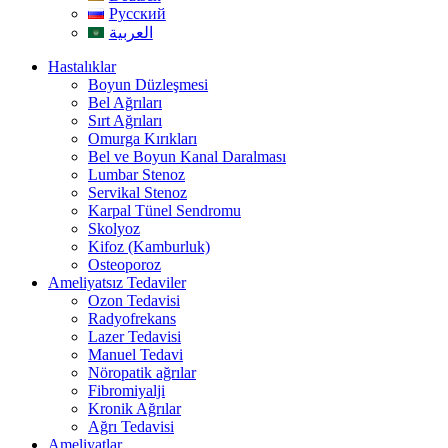
Русский
العربية
Hastalıklar
Boyun Düzleşmesi
Bel Ağrıları
Sırt Ağrıları
Omurga Kırıkları
Bel ve Boyun Kanal Daralması
Lumbar Stenoz
Servikal Stenoz
Karpal Tünel Sendromu
Skolyoz
Kifoz (Kamburluk)
Osteoporoz
Ameliyatsız Tedaviler
Ozon Tedavisi
Radyofrekans
Lazer Tedavisi
Manuel Tedavi
Nöropatik ağrılar
Fibromiyalji
Kronik Ağrılar
Ağrı Tedavisi
Ameliyatlar