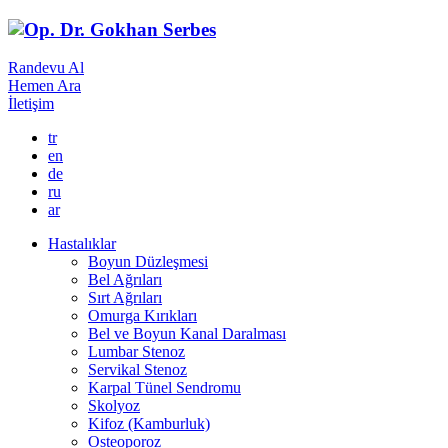
Randevu Al
Hemen Ara
İletişim
tr
en
de
ru
ar
Hastalıklar
Boyun Düzleşmesi
Bel Ağrıları
Sırt Ağrıları
Omurga Kırıkları
Bel ve Boyun Kanal Daralması
Lumbar Stenoz
Servikal Stenoz
Karpal Tünel Sendromu
Skolyoz
Kifoz (Kamburluk)
Osteoporoz