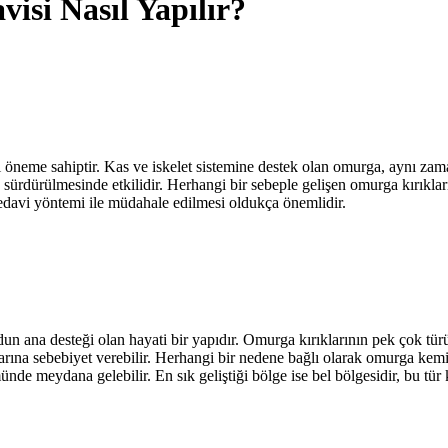
isi Nasıl Yapılır?
 öneme sahiptir. Kas ve iskelet sistemine destek olan omurga, aynı zama
rdürülmesinde etkilidir. Herhangi bir sebeple gelişen omurga kırıkları
tedavi yöntemi ile müdahale edilmesi oldukça önemlidir.
un ana desteği olan hayati bir yapıdır. Omurga kırıklarının pek çok türü 
arına sebebiyet verebilir. Herhangi bir nedene bağlı olarak omurga kemik
e meydana gelebilir. En sık geliştiği bölge ise bel bölgesidir, bu tür kır