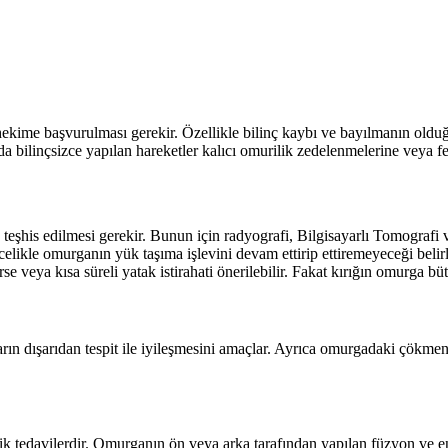
 hekime başvurulması gerekir. Özellikle bilinç kaybı ve bayılmanın oldu
a bilinçsizce yapılan hareketler kalıcı omurilik zedelenmelerine veya fe
n teşhis edilmesi gerekir. Bunun için radyografi, Bilgisayarlı Tomografi
elikle omurganın yük taşıma işlevini devam ettirip ettiremeyeceği belir
rse veya kısa süreli yatak istirahati önerilebilir. Fakat kırığın omurga 
ıkların dışarıdan tespit ile iyileşmesini amaçlar. Ayrıca omurgadaki çö
k tedavilerdir. Omurganın ön veya arka tarafından yapılan füzyon ve en