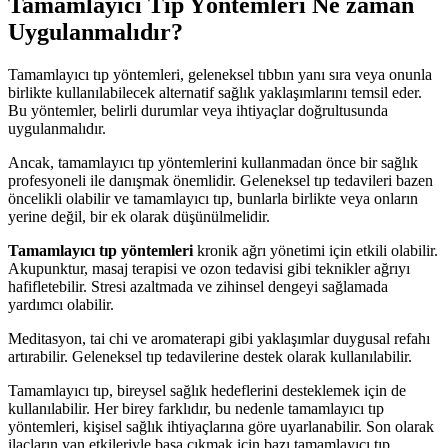
Tamamlayıcı Tıp Yöntemleri Ne zaman
Uygulanmalıdır?
Tamamlayıcı tıp yöntemleri, geleneksel tıbbın yanı sıra veya onunla
birlikte kullanılabilecek alternatif sağlık yaklaşımlarını temsil eder.
Bu yöntemler, belirli durumlar veya ihtiyaçlar doğrultusunda
uygulanmalıdır.
Ancak, tamamlayıcı tıp yöntemlerini kullanmadan önce bir sağlık
profesyoneli ile danışmak önemlidir. Geleneksel tıp tedavileri bazen
öncelikli olabilir ve tamamlayıcı tıp, bunlarla birlikte veya onların
yerine değil, bir ek olarak düşünülmelidir.
Tamamlayıcı tıp yöntemleri
kronik ağrı yönetimi için etkili olabilir.
Akupunktur, masaj terapisi ve ozon tedavisi gibi teknikler ağrıyı
hafifletebilir. Stresi azaltmada ve zihinsel dengeyi sağlamada
yardımcı olabilir.
Meditasyon, tai chi ve aromaterapi gibi yaklaşımlar duygusal refahı
artırabilir. Geleneksel tıp tedavilerine destek olarak kullanılabilir.
Tamamlayıcı tıp, bireysel sağlık hedeflerini desteklemek için de
kullanılabilir. Her birey farklıdır, bu nedenle tamamlayıcı tıp
yöntemleri, kişisel sağlık ihtiyaçlarına göre uyarlanabilir. Son olarak
ilaçların yan etkileriyle başa çıkmak için bazı tamamlayıcı tıp