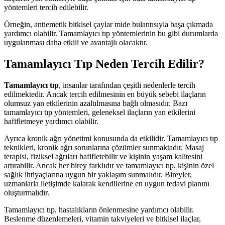
yöntemleri tercih edilebilir.
Örneğin, antiemetik bitkisel çaylar mide bulantısıyla başa çıkmada
yardımcı olabilir. Tamamlayıcı tıp yöntemlerinin bu gibi durumlarda
uygulanması daha etkili ve avantajlı olacaktır.
Tamamlayıcı Tıp Neden Tercih Edilir?
Tamamlayıcı tıp
, insanlar tarafından çeşitli nedenlerle tercih
edilmektedir. Ancak tercih edilmesinin en büyük sebebi ilaçların
olumsuz yan etkilerinin azaltılmasına bağlı olmasıdır. Bazı
tamamlayıcı tıp yöntemleri, geleneksel ilaçların yan etkilerini
hafifletmeye yardımcı olabilir.
Ayrıca kronik ağrı yönetimi konusunda da etkilidir. Tamamlayıcı tıp
teknikleri, kronik ağrı sorunlarına çözümler sunmaktadır. Masaj
terapisi, fiziksel ağrıları hafifletebilir ve kişinin yaşam kalitesini
artırabilir. Ancak her birey farklıdır ve tamamlayıcı tıp, kişinin özel
sağlık ihtiyaçlarına uygun bir yaklaşım sunmalıdır. Bireyler,
uzmanlarla iletişimde kalarak kendilerine en uygun tedavi planını
oluşturmalıdır.
Tamamlayıcı tıp, hastalıkların önlenmesine yardımcı olabilir.
Beslenme düzenlemeleri, vitamin takviyeleri ve bitkisel ilaçlar,