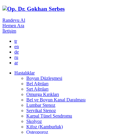
Randevu Al
Hemen Ara
İletişim
tr
en
de
ru
ar
Hastalıklar
Boyun Düzleşmesi
Bel Ağrıları
Sırt Ağrıları
Omurga Kırıkları
Bel ve Boyun Kanal Daralması
Lumbar Stenoz
Servikal Stenoz
Karpal Tünel Sendromu
Skolyoz
Kifoz (Kamburluk)
Osteoporoz