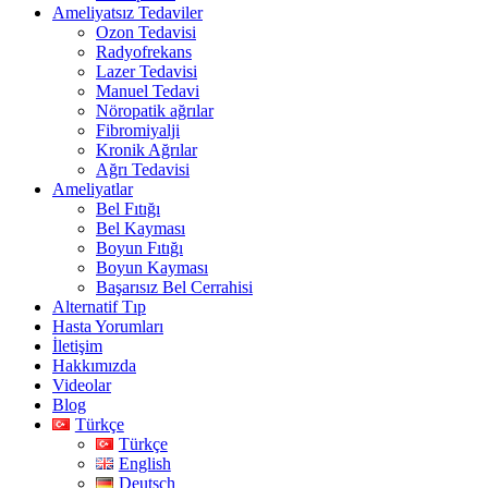
Ameliyatsız Tedaviler
Ozon Tedavisi
Radyofrekans
Lazer Tedavisi
Manuel Tedavi
Nöropatik ağrılar
Fibromiyalji
Kronik Ağrılar
Ağrı Tedavisi
Ameliyatlar
Bel Fıtığı
Bel Kayması
Boyun Fıtığı
Boyun Kayması
Başarısız Bel Cerrahisi
Alternatif Tıp
Hasta Yorumları
İletişim
Hakkımızda
Videolar
Blog
Türkçe
Türkçe
English
Deutsch