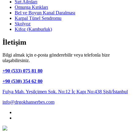
Sırt Ağrıları
Omurga Kırıkları
Bel ve Boyun Kanal Daralması
Karpal Tünel Sendromu
Skolyoz
Kifoz (Kamburluk)
İletişim
Bilgi almak için e-posta gönderebilir veya telefonla bize
ulaşabilirsiniz.
+90 (533) 075 81 80
+90 (530) 354 62 80
Fulya Mah. Yeşilçimen Sok. No:12 İç Kapı No:438 Şişli/İstanbul
info@drgokhanserbes.com