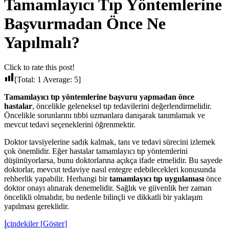
Tamamlayıcı Tıp Yöntemlerine
Başvurmadan Önce Ne
Yapılmalı?
Click to rate this post!
[Total:
1
Average:
5
]
Tamamlayıcı tıp yöntemlerine başvuru yapmadan önce
hastalar
, öncelikle geleneksel tıp tedavilerini değerlendirmelidir.
Öncelikle sorunlarını tıbbi uzmanlara danışarak tanımlamak ve
mevcut tedavi seçeneklerini öğrenmektir.
Doktor tavsiyelerine sadık kalmak, tanı ve tedavi sürecini izlemek
çok önemlidir. Eğer hastalar tamamlayıcı tıp yöntemlerini
düşünüyorlarsa, bunu doktorlarına açıkça ifade etmelidir. Bu sayede
doktorlar, mevcut tedaviye nasıl entegre edebilecekleri konusunda
rehberlik yapabilir. Herhangi bir
tamamlayıcı tıp uygulaması
önce
doktor onayı alınarak denemelidir. Sağlık ve güvenlik her zaman
öncelikli olmalıdır, bu nedenle bilinçli ve dikkatli bir yaklaşım
yapılması gereklidir.
İçindekiler [
Göster
]