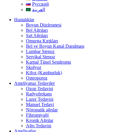
Русский
العربية
Hastalıklar
Boyun Düzleşmesi
Bel Ağrıları
Sırt Ağrıları
Omurga Kırıkları
Bel ve Boyun Kanal Daralması
Lumbar Stenoz
Servikal Stenoz
Karpal Tünel Sendromu
Skolyoz
Kifoz (Kamburluk)
Osteoporoz
Ameliyatsız Tedaviler
Ozon Tedavisi
Radyofrekans
Lazer Tedavisi
Manuel Tedavi
Nöropatik ağrılar
Fibromiyalji
Kronik Ağrılar
Ağrı Tedavisi
Ameliyatlar