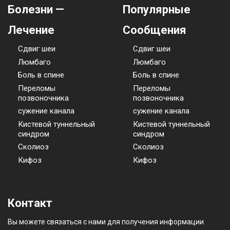
Болезни —
Популярные
Лечение
Сообщения
Сдвиг шеи
Сдвиг шеи
Люмбаго
Люмбаго
Боль в спине
Боль в спине
Переломы
Переломы
позвоночника
позвоночника
сужение канала
сужение канала
Кистевой туннельный
Кистевой туннельный
синдром
синдром
Сколиоз
Сколиоз
Кифоз
Кифоз
Контакт
Вы можете связаться с нами для получения информации.