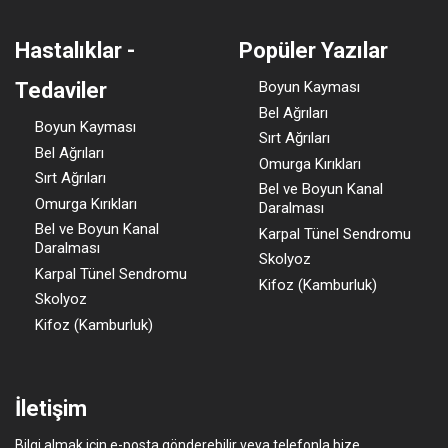
Hastalıklar -
Popüler Yazılar
Tedaviler
Boyun Kayması
Bel Ağrıları
Boyun Kayması
Sırt Ağrıları
Bel Ağrıları
Omurga Kırıkları
Sırt Ağrıları
Bel ve Boyun Kanal
Omurga Kırıkları
Daralması
Bel ve Boyun Kanal
Karpal Tünel Sendromu
Daralması
Skolyoz
Karpal Tünel Sendromu
Kifoz (Kamburluk)
Skolyoz
Kifoz (Kamburluk)
İletişim
Bilgi almak için e-posta gönderebilir veya telefonla bize